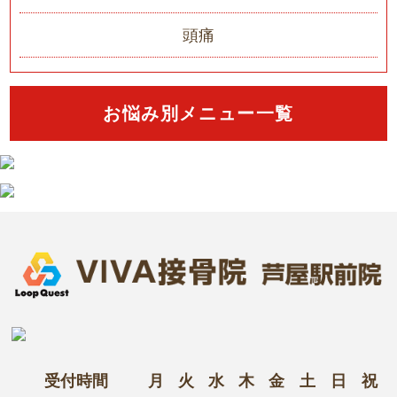
頭痛
お悩み別メニュー一覧
受付時間
月
火
水
木
金
土
日
祝